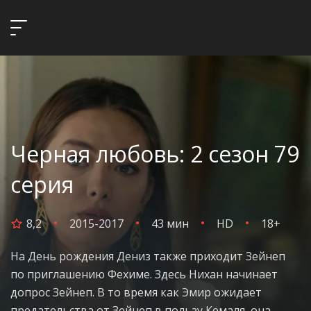
Черная любовь: 2 сезон 79
серия
8,2
2015-2017
43 мин
HD
18+
На День рождения Дениз также приходит Зейнеп
по приглашению Фехиме. Здесь Нихан начинает
допрос Зейнеп. В то время как Эмир ожидает
предательства от Зейнеп в пользу Кемаля, она