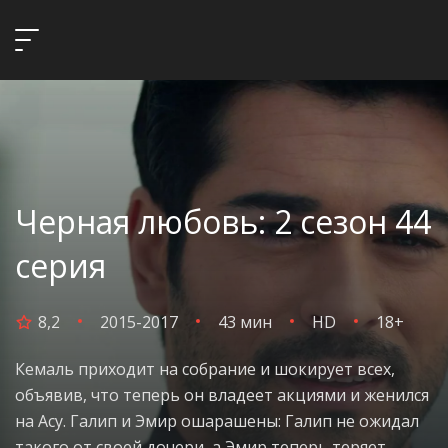
Черная любовь: 2 сезон 44
серия
8,2
2015-2017
43 мин
HD
18+
Кемаль приходит на собрание и шокирует всех,
объявив, что теперь он владеет акциями и женился
на Асу. Галип и Эмир ошарашены: Галип не ожидал
такого от своей дочери, а Эмир теперь теряет