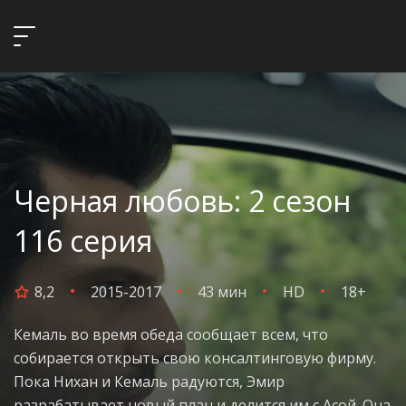
Черная любовь: 2 сезон
116 серия
8,2
2015-2017
43 мин
HD
18+
Кемаль во время обеда сообщает всем, что
собирается открыть свою консалтинговую фирму.
Пока Нихан и Кемаль радуются, Эмир
разрабатывает новый план и делится им с Асой. Она