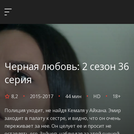
Черная любовь: 2 сезон 36
серия
8,2
2015-2017
44 мин
HD
18+
Полиция уходит, не найдя Кемаля у Айхана. Эмир
заходит в палату к сестре, и видно, что он очень
переживает за нее. Он целует ее и просит не
оставлять его. Зейнеп, наблюдая за этой сценой,