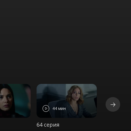
44 мин
44 ми
64 серия
65 серия