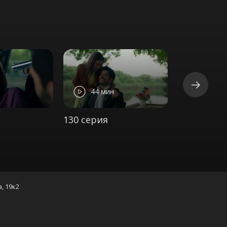
44 мин
130 серия
а, 19к2