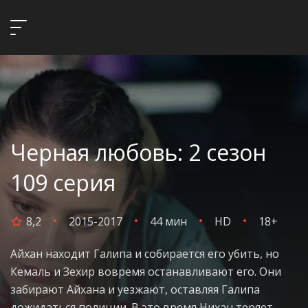
Черная любовь: 2 сезон
109 серия
8,2
2015-2017
44 мин
HD
18+
Айхан находит Галипа и собирается его убить, но
Кемаль и Зехир вовремя останавливают его. Они
забирают Айхана и уезжают, оставляя Галипа
дожидаться полиции. В это время Нихан теряет