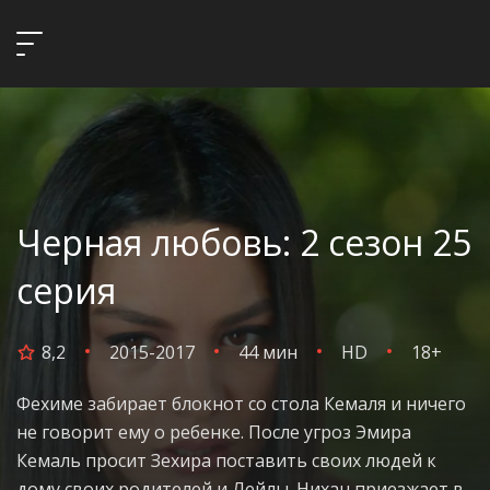
Черная любовь: 2 сезон 25
серия
8,2
2015-2017
44 мин
HD
18+
Фехиме забирает блокнот со стола Кемаля и ничего
не говорит ему о ребенке. После угроз Эмира
Кемаль просит Зехира поставить своих людей к
дому своих родителей и Лейлы. Нихан приезжает в