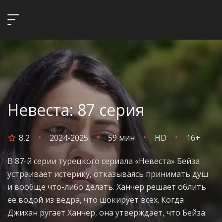
Невеста: 87 серия
8,2
2024-2025
59 мин
HD
16+
В 87-й серии турецкого сериала «Невеста» Бейза
устраивает истерику, отказываясь принимать душ
и вообще что-либо делать. Ханчер решает облить
ее водой из ведра, что шокирует всех. Когда
Джихан ругает Ханчер, она утверждает, что Бейза