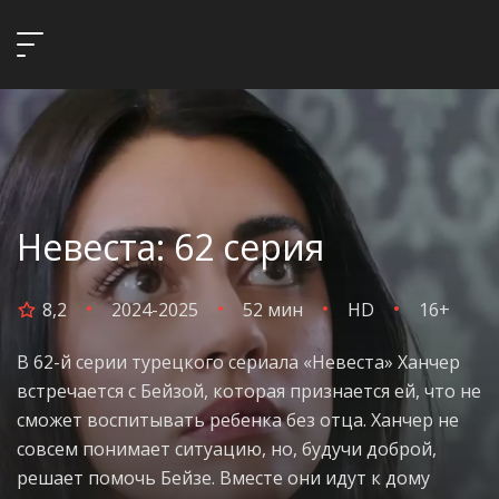
Невеста: 62 серия
8,2
2024-2025
52 мин
HD
16+
В 62-й серии турецкого сериала «Невеста» Ханчер
встречается с Бейзой, которая признается ей, что не
сможет воспитывать ребенка без отца. Ханчер не
совсем понимает ситуацию, но, будучи доброй,
решает помочь Бейзе. Вместе они идут к дому