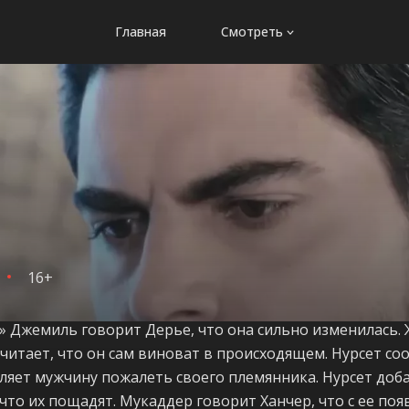
Главная
Смотреть
16+
а» Джемиль говорит Дерье, что она сильно изменилась
считает, что он сам виноват в происходящем. Нурсет со
ляет мужчину пожалеть своего племянника. Нурсет доба
 что их пощадят. Мукаддер говорит Ханчер, что с ее по