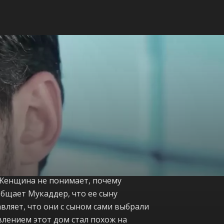
. Женщина не понимает, почему
общает Мукаддер, что ее сыну
вляет, что они с сыном сами выбрали
явлением этот дом стал похож на