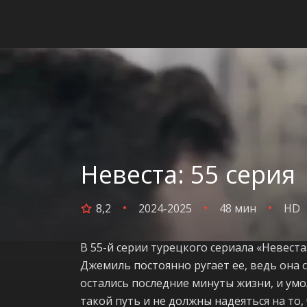
Невеста: 55 серия
8,2
2024-2025
48 мин
HD
В 55-й серии турецкого сериала «Невест
Джемиль постоянно ругает ее, ведь она 
остались последние минуты жизни, и умо
такой путь и не должны надеяться на то,