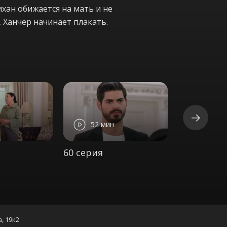
хан обижается на мать и не
, Ханчер начинает плакать.
52 мин
56 ми
60 серия
61 серия
а, 19к2