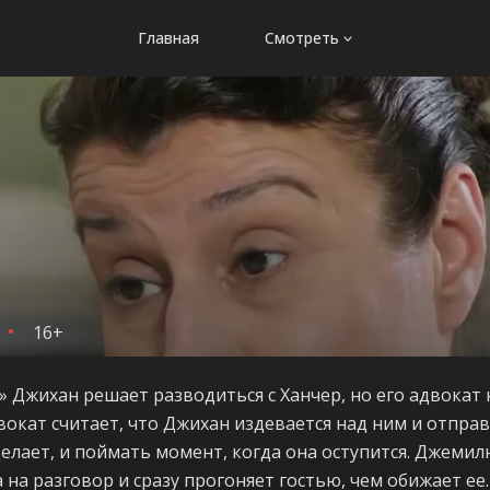
Главная
Смотреть
16+
а» Джихан решает разводиться с Ханчер, но его адвокат
двокат считает, что Джихан издевается над ним и отпра
делает, и поймать момент, когда она оступится. Джемил
 на разговор и сразу прогоняет гостью, чем обижает ее