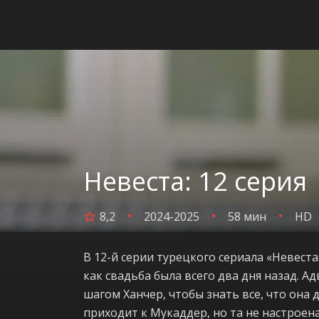
Невеста: 12 серия
8,2
2024-2025
58 мин
HD
В 12-й серии турецкого сериала «Невест
как свадьба была всего два дня назад. А
шагом Ханчер, чтобы знать все, что она 
приходит к Мукаддер, но та не настроена