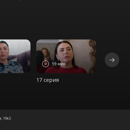
59 мин
56 ми
17 серия
18 серия
а, 19к2