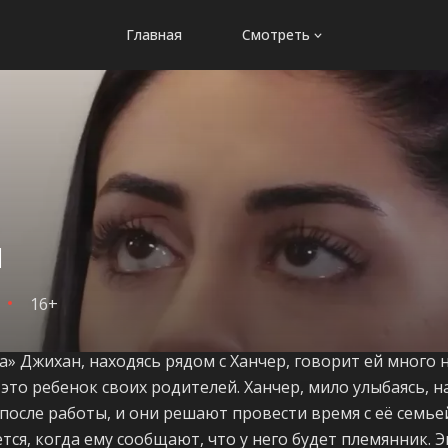
Главная
Смотреть
я
16+
а» Джихан, находясь рядом с Ханчер, говорит ей много н
это ребенок своих родителей. Ханчер, мило улыбаясь, н
после работы, и они решают провести время с её семье
тся, когда ему сообщают, что у него будет племянник. 