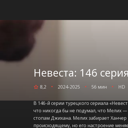
Невеста: 146 сери
8,2
2024-2025
56 мин
HD
В 146-й серии турецкого сериала «Невест
что никогда бы не подумал, что Мелих — 
стопам Джихана. Мелих забирает Ханчер 
происходящему, но его настроение меняе