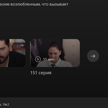
о своим возлюбленным, что вызывает
55 мин
55 ми
151 серия
152 серия
а, 19к2