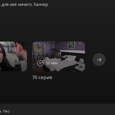
 для неё ничего. Ханчер
50 мин
50 ми
70 серия
71 серия
а, 19к2