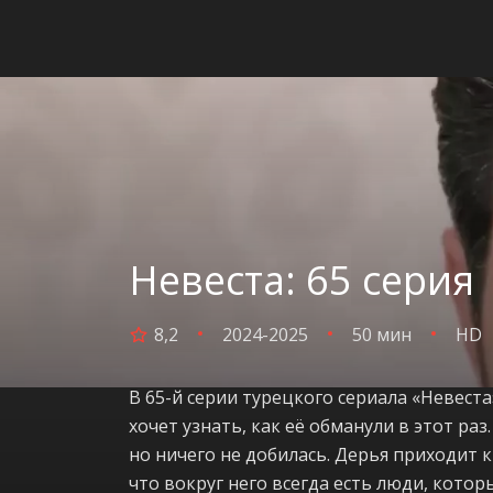
Невеста: 65 серия
8,2
2024-2025
50 мин
HD
В 65-й серии турецкого сериала «Невеста
хочет узнать, как её обманули в этот раз
но ничего не добилась. Дерья приходит 
что вокруг него всегда есть люди, котор