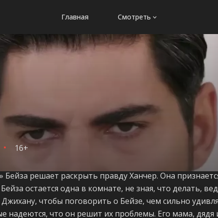
Главная
Смотреть
16+
» Бейза решает раскрыть правду Ханчер. Она признается,
. Бейза остается одна в комнате, не зная, что делать, ве
к Джихану, чтобы поговорить о Бейзе, чем сильно удивл
ые надеются, что он решит их проблемы. Его мама, дядя 