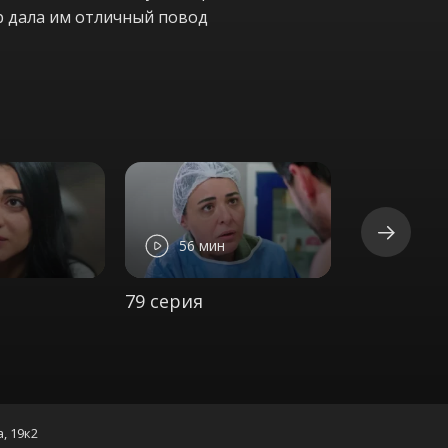
ер дала им отличный повод
56 мин
54 ми
79 серия
80 серия
а, 19к2