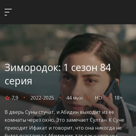
Зимородок: 1 сезон 84
серия
7,9
2022-2025
44 мин
HD
18+
В дверь Суны стучат, и Абидин выходит из её
комнаты через окно. Это замечает Султан. К Суне
приходит Ифакат и говорит, что она никогда не
будет счастлива с Абидином, так как у него нет