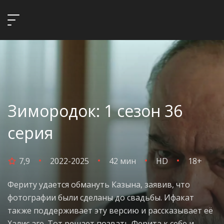
Зимородок: 1 сезон 36
серия
7,9
2022-2025
42 мин
HD
18+
Фериту удается обмануть Казына, заявив, что
фотографии были сделаны до свадьбы. Ифакат
также поддерживает эту версию и рассказывает её
Халис аге. Тот решает позвать Ферита к себе и