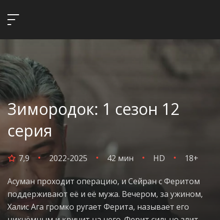
Зимородок: 1 сезон 12
серия
7,9
2022-2025
42 мин
HD
18+
Асуман проходит операцию, и Сейран с Феритом
поддерживают её и её мужа. Вечером, за ужином,
Халис Ага громко ругает Ферита, называет его
никчёмным и кричит на него. Ферит сильно злит