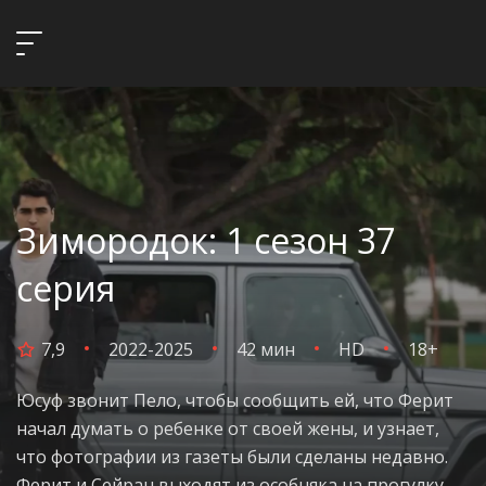
Зимородок: 1 сезон 37
серия
7,9
2022-2025
42 мин
HD
18+
Юсуф звонит Пело, чтобы сообщить ей, что Ферит
начал думать о ребенке от своей жены, и узнает,
что фотографии из газеты были сделаны недавно.
Ферит и Сейран выходят из особняка на прогулку.