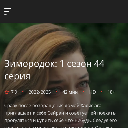
Зимородок: 1 сезон 44
серия
7,9
2022-2025
42 мин
HD
18+
Сразу после возвращения домой Халис ага
приглашает к себе Сейран и советует ей поехать
прогуляться и купить себе что-нибудь. Следуя его
совету, они отправляются в пиццерию. Однако,