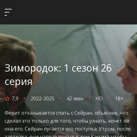
Зимородок: 1 сезон 26
серия
7,9
2022-2025
42 мин
HD
18+
Ферит отказывается спать с Сейран, объяснив, что
сделал это только для того, чтобы узнать, хочет ли
она его. Сейран пугается его поступка. Утром, после
завтрака, они направляются в дом Касыма, чтобы