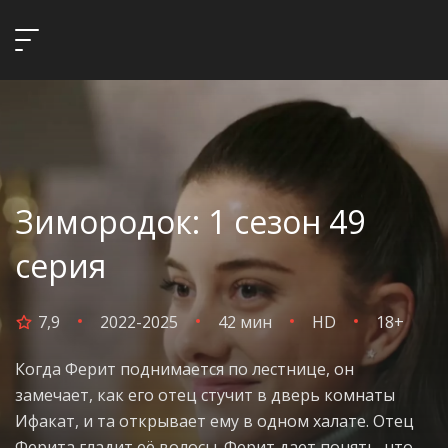
Зимородок: 1 сезон 49
серия
7,9
2022-2025
42 мин
HD
18+
Когда Ферит поднимается по лестнице, он
замечает, как его отец стучит в дверь комнаты
Ифакат, и та открывает ему в одном халате. Отец
Ферита гладит её волосы. Ферит дает понять, что