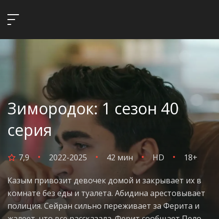
Зимородок: 1 сезон 40
серия
7,9
2022-2025
42 мин
HD
18+
Казым привозит девочек домой и закрывает их в
комнате без еды и туалета. Абидина арестовывает
полиция. Сейран сильно переживает за Ферита и
жалеет, что все рассказала. Ферит сообщает Пело,