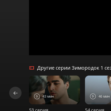
Другие серии Зимородок 1 се
43 мин
46 мин
53 серия
54 серия