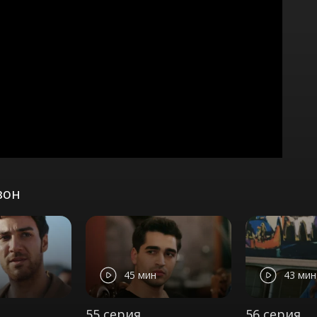
зон
45 мин
43 мин
55 серия
56 серия