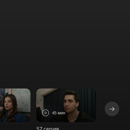
45 мин
44 ми
57 серия
58 серия