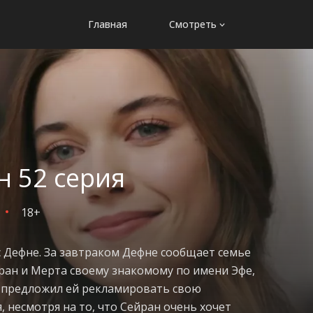
Главная
Смотреть
н 52 серия
18+
с Дефне. За завтраком Дефне сообщает семье
ран и Мерта своему знакомому по имени Эфе,
и предложил ей рекламировать свою
 несмотря на то, что Сейран очень хочет