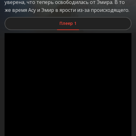
уверена, что теперь освободилась от Эмира. В то
же время Асу и Эмир в ярости из-за происходящего.
Плеер 1