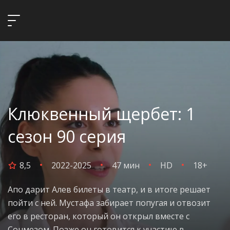
Клюквенный щербет: 1
сезон 90 серия
8,5
2022-2025
47 мин
HD
18+
Апо дарит Алев билеты в театр, и в итоге решает
пойти с ней. Мустафа забирает попугая и отвозит
его в ресторан, который он открыл вместе с
Сонмезом. Позже он готовится к участию в