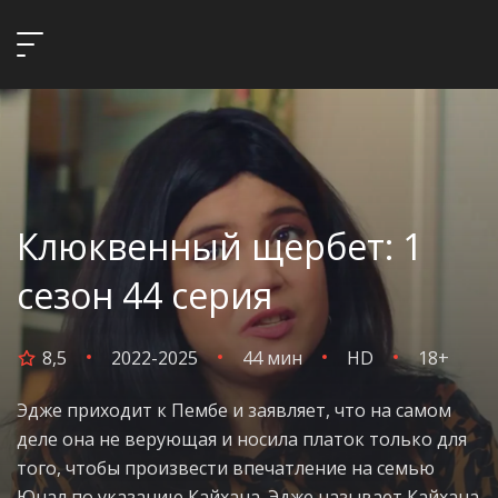
Клюквенный щербет: 1
сезон 44 серия
8,5
2022-2025
44 мин
HD
18+
Эдже приходит к Пембе и заявляет, что на самом
деле она не верующая и носила платок только для
того, чтобы произвести впечатление на семью
Юнал по указанию Кайхана. Эдже называет Кайхана