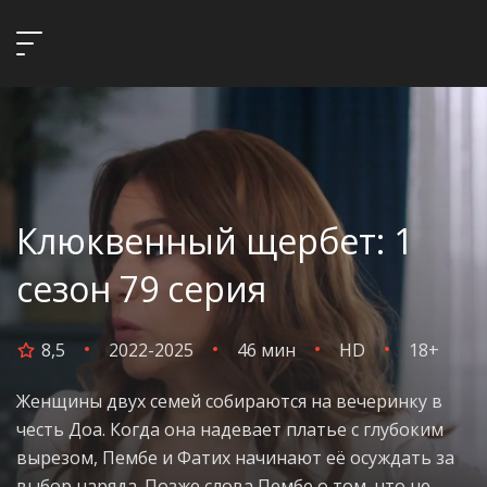
Клюквенный щербет: 1
сезон 79 серия
8,5
2022-2025
46 мин
HD
18+
Женщины двух семей собираются на вечеринку в
честь Доа. Когда она надевает платье с глубоким
вырезом, Пембе и Фатих начинают её осуждать за
выбор наряда. Позже слова Пембе о том, что не