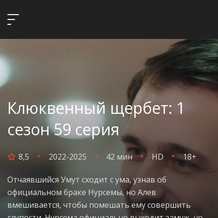
Клюквенный щербет: 1
сезон 59 серия
8,5
2022-2025
42 мин
HD
18+
Отчаявшийся Умут сходит с ума, узнав об
официальном браке Нурсемы, но Алев
вмешивается, чтобы помешать ему совершить
глупости. Нурсема официально выходит замуж, но