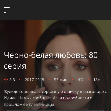
Черно-белая любовь: 80
серия
8,3
2017-2018
53 мин
HD
18+
Жулиде совершает серьезную ошибку в разговоре с
Идиль. Намык сообщает Асли подробности о
прошлом её племянницы.