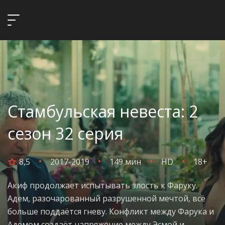
Стамбульская невеста: 2
сезон 32 серия
8,5
2017-2019
149 мин
HD
18+
Акиф продолжает испытывать злость к Фаруку.
Адем, разочарованный разрушенной мечтой, всё
больше поддаётся гневу. Конфликт между Фарука и
Адемом создаёт напряжение между Эсмой и