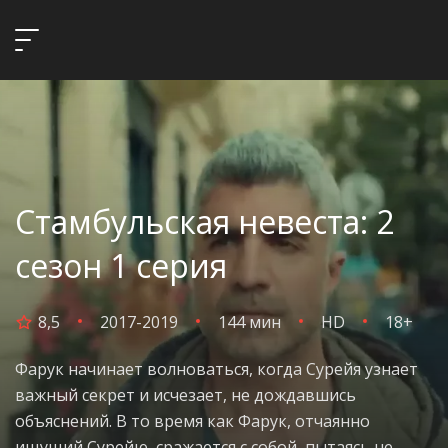
Стамбульская невеста: 2
сезон 1 серия
8,5
2017-2019
144 мин
HD
18+
Фарук начинает волноваться, когда Сурейя узнает
важный секрет и исчезает, не дождавшись
объяснений. В то время как Фарук, отчаянно
ищущий Сурейю, сражается с собой, пытаясь не