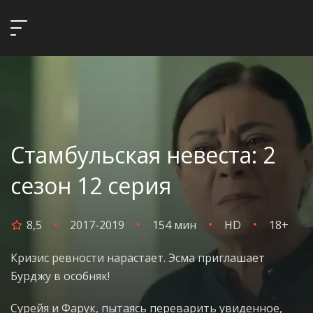
Стамбульская невеста: 2
сезон 12 серия
8,5
2017-2019
154 мин
HD
18+
Кризис ревности нарастает. Эсма приглашает
Бурджу в особняк!
Сурейя и Фарук, пытаясь переварить увиденное,