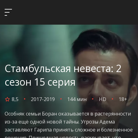
Стамбульская невеста: 2
сезон 15 серия
8,5
2017-2019
144 мин
HD
18+
Особняк семьи Боран оказывается в растерянности
из-за ещё одной новой тайны. Угрозы Адема
заставляют Гарипа принять сложное и болезненное
решение. Пришедшая новость раскрывает, что