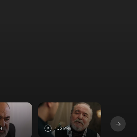
н
136 мин
152 м