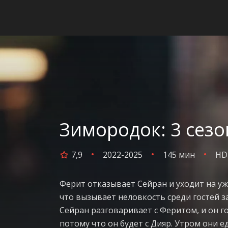
Зимородок: 3 сезо
7,9
2022-2025
145 мин
HD
Ферит отказывает Сейран и уходит на уж
что вызывает неловкость среди гостей за
Сейран разговаривает с Феритом, и он го
потому что он будет с Дияр. Утром они е