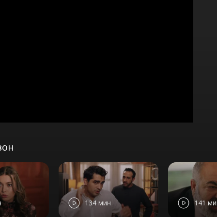
зон
н
134 мин
141 ми