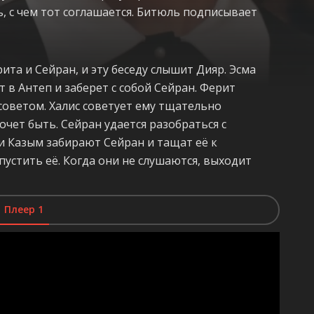
, с чем тот соглашается. Битюль подписывает
ита и Сейран, и эту беседу слышит Дияр. Эсма
т в Антеп и заберет с собой Сейран. Ферит
 советом. Халис советует ему тщательно
хочет быть. Сейран удается разобраться с
 и Казым забирают Сейран и тащат её к
устить её. Когда они не слушаются, выходит
Плеер 1