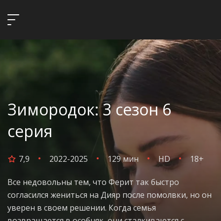
Зимородок: 3 сезон 6
серия
7,9
2022-2025
129 мин
HD
18+
Все недовольны тем, что Ферит так быстро
согласился жениться на Дияр после помолвки, но он
уверен в своем решении. Когда семья
возвращается в особняк, они сталкиваются с