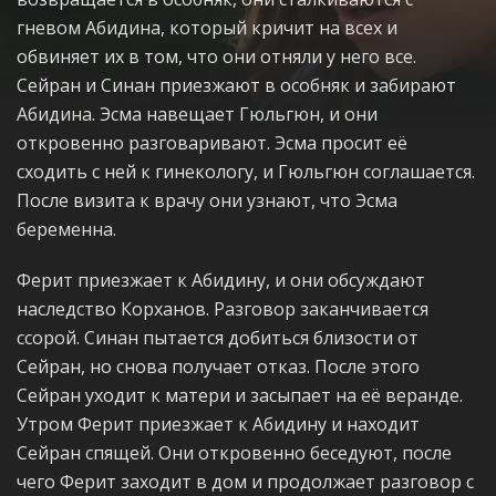
гневом Абидина, который кричит на всех и
обвиняет их в том, что они отняли у него все.
Сейран и Синан приезжают в особняк и забирают
Абидина. Эсма навещает Гюльгюн, и они
откровенно разговаривают. Эсма просит её
сходить с ней к гинекологу, и Гюльгюн соглашается.
После визита к врачу они узнают, что Эсма
беременна.
Ферит приезжает к Абидину, и они обсуждают
наследство Корханов. Разговор заканчивается
ссорой. Синан пытается добиться близости от
Сейран, но снова получает отказ. После этого
Сейран уходит к матери и засыпает на её веранде.
Утром Ферит приезжает к Абидину и находит
Сейран спящей. Они откровенно беседуют, после
чего Ферит заходит в дом и продолжает разговор с