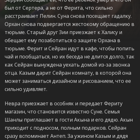
был от Сертера, а не от Ферита, что сильно
расстраивает Пелин. Суна снова посещает гадалку.
Орхан снова подвергается жестокому обращению в
тюрьме. Старый друг Зии приезжает к Халису и
обещает ему позаботиться о защите Орхана в
тюрьме. Ферит и Сейран идут в кафе, чтобы попить
чай и пообщаться, но их беседа не длится долго, так
как Сейран вынуждена уехать домой из-за звонка
отца. Казым дарит Сейран комнату, в которой она
может заниматься дизайном и рисованием, что ее
сильно удивляет.
Невра приезжает в особняк и передает Фериту
магазин, что становится известно Суне. Семья
Шанлы приглашает в гости Акына и его дядю. Акын
приходит с подносом, полным подарков. Сейран
сразу вспоминает Антеп. За ужином Казым и дядя