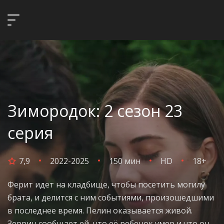
Зимородок: 2 сезон 23
серия
7,9
2022-2025
150 мин
HD
18+
Ферит идет на кладбище, чтобы посетить могилу
брата, и делится с ним событиями, произошедшими
в последнее время. Пелин оказывается живой.
Зеррин сообщает ей, что её ребенок умер и что он