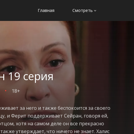
Главная
Смотреть
н 19 серия
18+
живает за него и также беспокоится за своего
у, и Ферит поддерживает Сейран, говоря ей,
 отцом, хотя на самом деле он все прекрасно
также утверждает, что ничего не знает. Халис