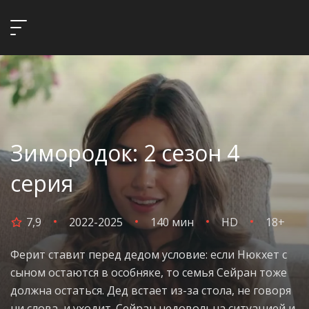
Зимородок: 2 сезон 4
серия
7,9
2022-2025
140 мин
HD
18+
Ферит ставит перед дедом условие: если Нюкхет с
сыном остаются в особняке, то семья Сейран тоже
должна остаться. Дед встает из-за стола, не говоря
ни слова, и уходит. Сейран недовольна ситуацией и