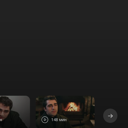
н
148 мин
146 м