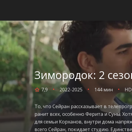
Зимородок: 2 сезо
7,9
2022-2025
144 мин
HD
То, что Сейран рассказывает в телепрог
ранит всех, особенно Ферита и Суны. Х
для семьи Корханов, внутри дома напряж
всего Сейран, покидает студию. Единстве