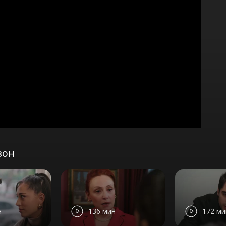
зон
н
136 мин
172 ми