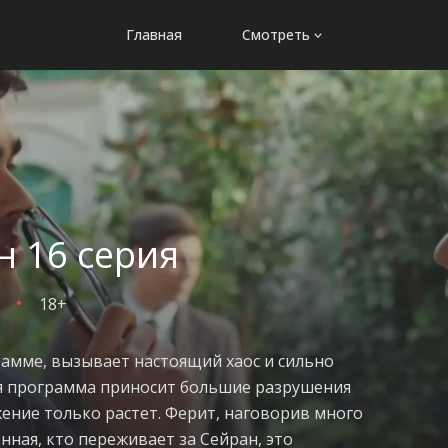
Главная
Смотреть
н 16 серия
18+
рамме, вызывает настоящий хаос и сильно
отя программа приносит большие разрушения
ение только растет. Ферит, наговорив много
нная, кто переживает за Сейран, это