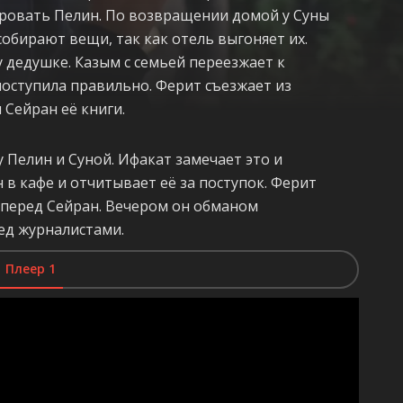
овать Пелин. По возвращении домой у Суны
 собирают вещи, так как отель выгоняет их.
у дедушке. Казым с семьей переезжает к
поступила правильно. Ферит съезжает из
 Сейран её книги.
 Пелин и Суной. Ифакат замечает это и
н в кафе и отчитывает её за поступок. Ферит
 перед Сейран. Вечером он обманом
ед журналистами.
Плеер 1