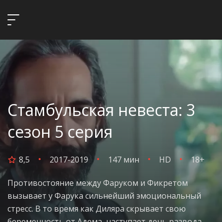
Стамбульская невеста: 3
сезон 5 серия
8,5
2017-2019
147 мин
HD
18+
Противостояние между Фаруком и Фикретом
вызывает у Фарука сильнейший эмоциональный
стресс. В то время как Диляра скрывает свою
беременность от Адема, наступает день развода.