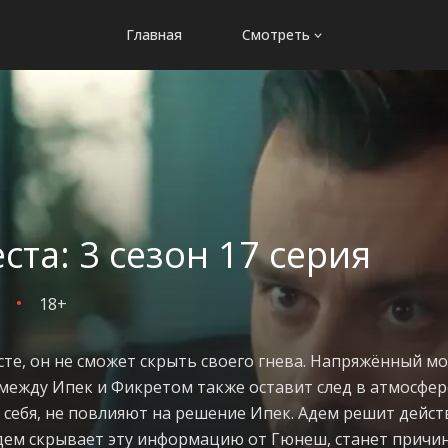
Главная
Смотреть
ста: 3 сезон 17 серия
18+
сте, он не сможет скрыть своего гнева. Напряжённый 
между Ипек и Фикретом также оставит след в атмосфер
 себя, не повлияют на решение Ипек. Адем решит действ
Адем скрывает эту информацию от Гюнеш, станет причи