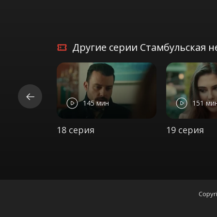
Другие серии Стамбульская не
145 мин
151 ми
18 серия
19 серия
Copyri