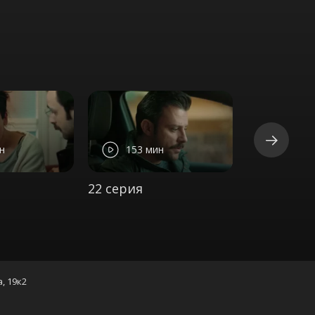
н
153 мин
147 м
22 серия
23 серия
а, 19к2