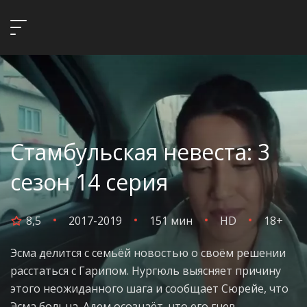
Стамбульская невеста: 3
сезон 14 серия
8,5
2017-2019
151 мин
HD
18+
Эсма делится с семьёй новостью о своём решении
расстаться с Гарипом. Нургюль выясняет причину
этого неожиданного шага и сообщает Сюрейе, что
Эсма больна. Адем осознаёт, что его гнев,