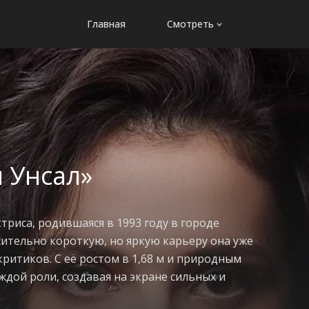
Главная
Смотреть
 Унсал»
триса, родившаяся в 1993 году в городе
осительно короткую, но яркую карьеру она уже
критиков. С её ростом в 1,68 м и природным
дой роли, создавая на экране сильных и