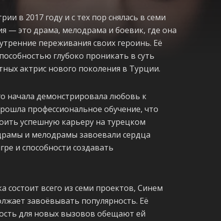
ии в 2017 году и с тех пор снялась в семи
ия — это драма, мелодрама и боевик, где она
утренние переживания своих героинь. Её
способностью глубоко проникать в суть
етных актрис нового поколения в Турции.
го начала демонстрировала любовь к
 прошла профессиональное обучение, что
роить успешную карьеру на турецком
х драмы и мелодрамы завоевали сердца
гре и способности создавать
а состоит всего из семи проектов, Синем
олжает завоёвывать популярность. Её
ость для новых вызовов обещают ей