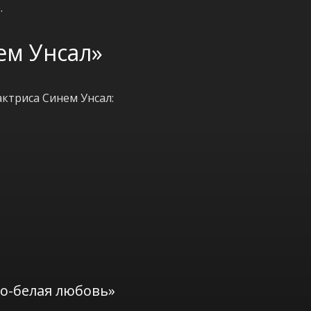
.
ем Унсал»
ктриса Синем Унсал:
о-белая любовь»