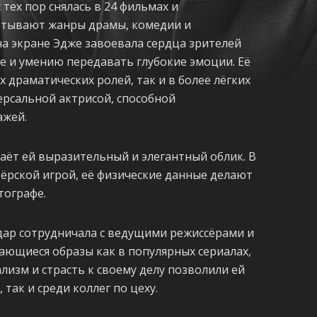
 тех пор снялась в 24 фильмах и
ватывают жанры драмы, комедии и
на экране Эдже завоевала сердца зрителей
е и умению передавать глубокие эмоции. Её
 драматических ролей, так и в более лёгких
ерсальной актрисой, способной
ажей.
даёт ей выразительный и элегантный облик. В
тёрской игрой, её физические данные делают
тографе.
дар сотрудничала с ведущими режиссёрами и
ающиеся образы как в популярных сериалах,
лизм и страсть к своему делу позволили ей
так и среди коллег по цеху.