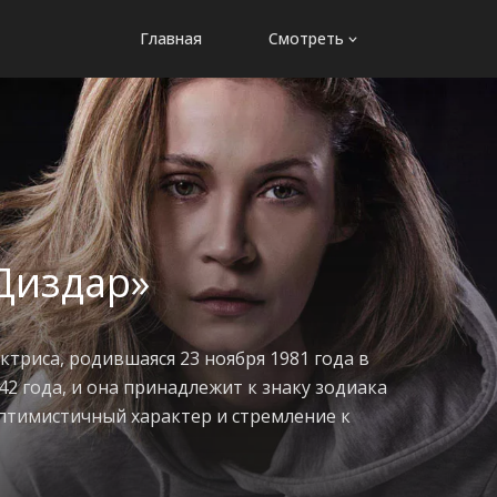
Главная
Смотреть
Диздар»
триса, родившаяся 23 ноября 1981 года в
42 года, и она принадлежит к знаку зодиака
оптимистичный характер и стремление к