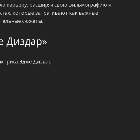
ою карьеру, расширяя свою фильмографию и
ктах, которые затрагивают как важные
ательные сюжеты.
е Диздар»
актриса Эдже Диздар: