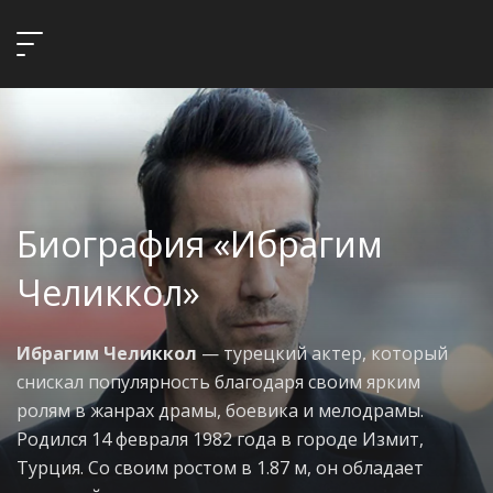
Биография «Ибрагим
Челиккол»
Ибрагим Челиккол
— турецкий актер, который
снискал популярность благодаря своим ярким
ролям в жанрах драмы, боевика и мелодрамы.
Родился 14 февраля 1982 года в городе Измит,
Турция. Со своим ростом в 1.87 м, он обладает