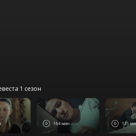
веста 1 сезон
н
164 мин
131 ми