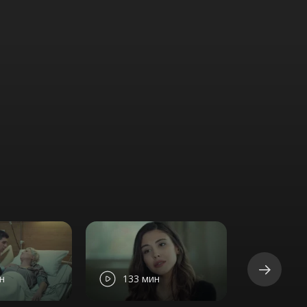
н
133 мин
130 м