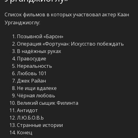
Список фильмов в которых участвовал актер Каан
Урганджиоглу:
Позывной «Барон»
Операция «Фортуна»: Искусство побеждать
В надёжных руках
Правосудие
Нереальность
Любовь 101
Джек Райан
Не ищи вдалеке
Чёрная любовь
Великий сыщик Филинта
Антидот
Л.Ю.Б.О.В.Ь
Странные истории
Конец