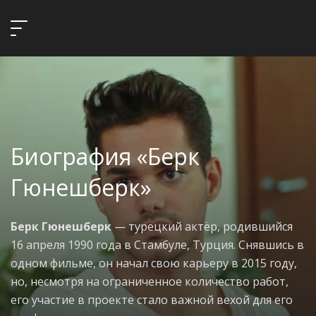
Биография «Берк
Гюнешберк»
Берк Гюнешберк
— турецкий актёр, родившийся
16 апреля 1990 года в Стамбуле, Турция. Снявшись в
одном фильме, он начал свою карьеру в 2015 году,
но, несмотря на ограниченное количество работ,
его участие в проекте стало важной вехой для его