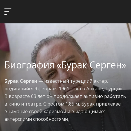
Биография «Бурак Серген»
Бурак Серген
— известный турецкий актер,
родившийся 9 февраля 1961 года в Анкаре, Турция.
В возрасте 63 лет он продолжает активно работать
в кино и театре. С ростом 1.85 м, Бурак привлекает
внимание своей харизмой и выдающимися
актерскими способностями.